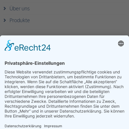
Über uns
Produkte
Kontakt
|
Impressum
|
Haftungsausschluss
|
Datenschutzerklärung
|
AGB
|
Login-Logout
Copyright © 2026 -
Euronia GmbH
. Alle Rechte