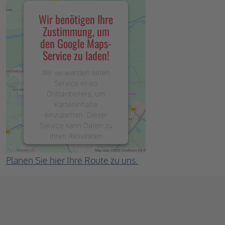
Wir benötigen Ihre
Zustimmung, um
den Google Maps-
Service zu laden!
Wir verwenden einen
Service eines
Drittanbieters, um
Karteninhalte
einzubetten. Dieser
Service kann Daten zu
Ihren Aktivitäten
sammeln. Bitte lesen Sie
die Details durch und
Planen Sie hier Ihre Route zu uns.
stimmen Sie der
Nutzung des Service zu,
um diese Karte
anzuzeigen.